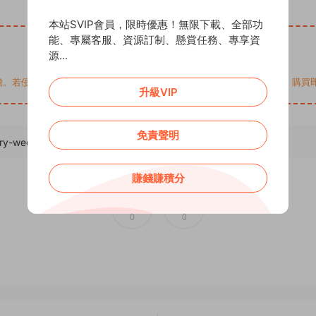
本站SVIP會員，限時優惠！無限下載、全部功
能、專屬客服、資源訂制、懸賞任務、專享資
源...
您的權益，請來信通知Email: support@addprofans.com。購
升級VIP
免責聲明
iry-wechat-applet/
，轉載請注明出處。
賺錢賺積分
0
0