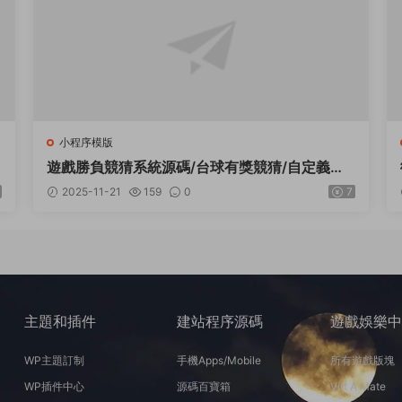
小程序模版
遊戲勝負競猜系統源碼/台球有獎競猜/自定義賽
事/冠軍優勝猜
2025-11-21
159
0
7
主題和插件
建站程序源碼
遊戲娛樂
WP主題訂制
手機Apps/Mobile
所有遊戲版塊
WP插件中心
源碼百寶箱
Virt A Mate