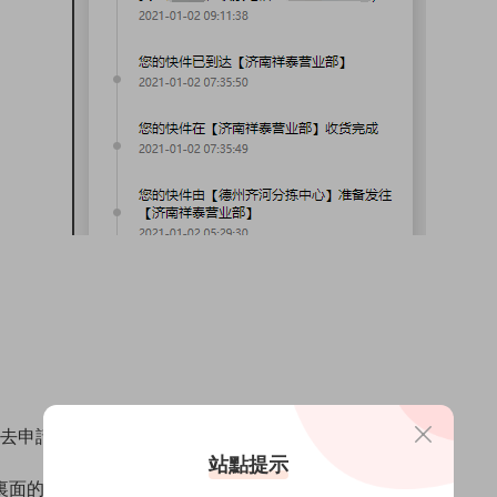
，去申請快遞查詢api接口，然後複制自己的key
站點提示
裏面的wx.request内的url參數即可。