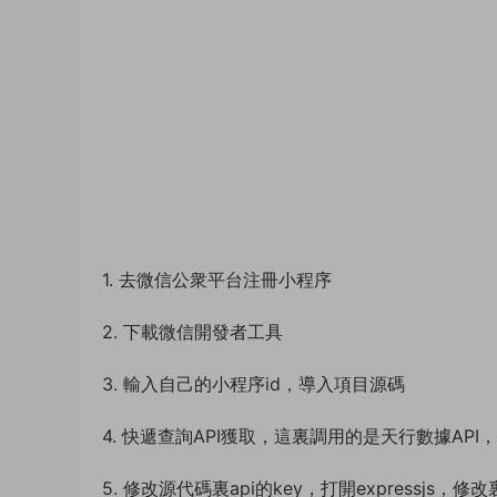
1. 去微信公衆平台注冊小程序
2. 下載微信開發者工具
3. 輸入自己的小程序id，導入項目源碼
4. 快遞查詢API獲取，這裏調用的是天行數據API
5. 修改源代碼裏api的key，打開expressjs，修改