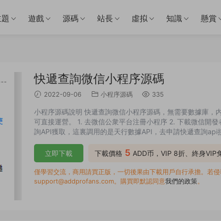
主題
遊戲
源碼
站長
虛拟
知識
懸賞
快遞查詢微信小程序源碼
2022-09-06
小程序源碼
335
小程序源碼說明 快遞查詢微信小程序源碼，無需要數據庫，内
可直接運營。 1. 去微信公衆平台注冊小程序 2. 下載微信開發者
詢API獲取，這裏調用的是天行數據API，去申請快遞查詢api接
開expressjs，修改裏面的wx.request内的url參數即可。
5
立即下載
下載價格
ADD币，VIP 8折、終身VI
僅學習交流，商用請買正版，一切後果由下載用戶自行承擔。若侵犯了
support@addprofans.com。購買即默認同意
我們的政策
。