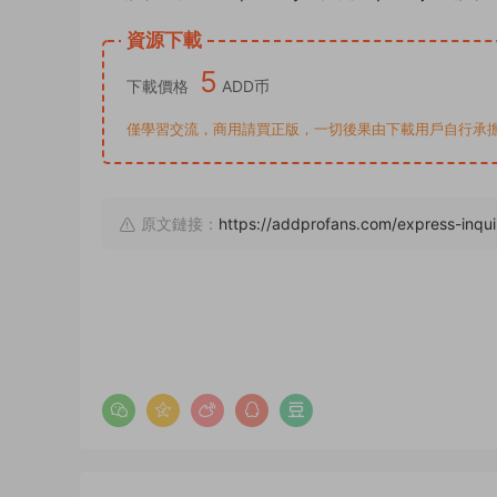
資源下載
5
下載價格
ADD币
僅學習交流，商用請買正版，一切後果由下載用戶自行承擔。若侵犯了
原文鏈接：
https://addprofans.com/express-inqu