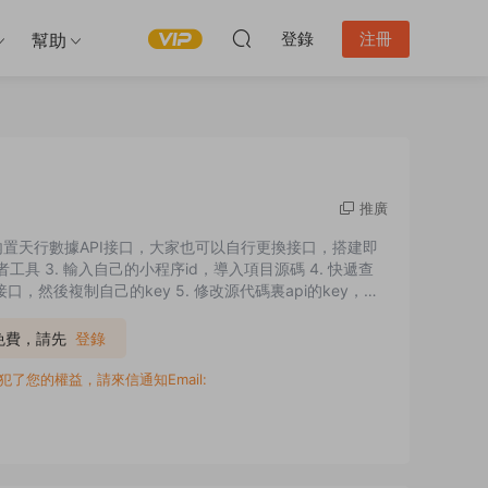
登錄
注冊
幫助
推廣
置天行數據API接口，大家也可以自行更換接口，搭建即
工具 3. 輸入自己的小程序id，導入項目源碼 4. 快遞查
口，然後複制自己的key 5. 修改源代碼裏api的key，打
P免費，請先
登錄
您的權益，請來信通知Email: