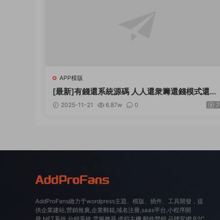
APP模版
[最新]有錢還系統源碼 人人還衆籌還錢模式還貸
系統源碼
2025-11-21
6.87w
0
7
AddProFans緻力于wordpress主題、模版、插件、工具開發，提
供企業建站,營銷推廣,企業郵箱,域名注冊,saas平台,小程序開
發,NFT系統,分銷系統,雲服務器,虛拟主機,郵件營銷,品牌官網,B2C