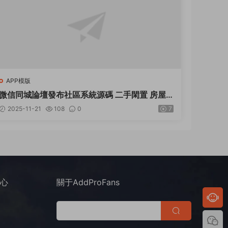
APP模版
微信同城論壇發布社區系統源碼 二手閑置 房屋
出租開源uniapp修複版
2025-11-21
108
0
7
中心
關于AddProFans