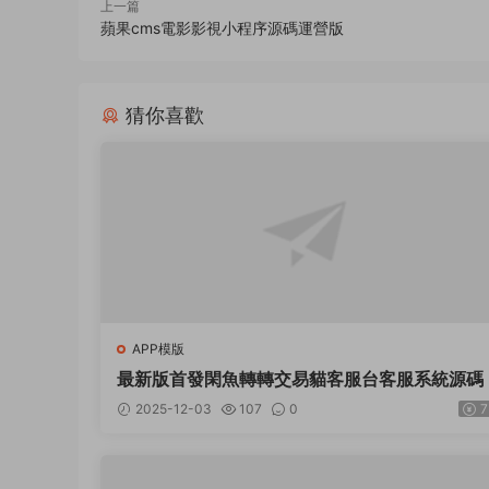
上一篇
蘋果cms電影影視小程序源碼運營版
猜你喜歡
APP模版
最新版首發閑魚轉轉交易貓客服台客服系統源碼
2025-12-03
107
0
7