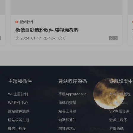
營銷軟件
微信自動清粉軟件,帶視頻教程
2024-01-17
4.5k
0
5
主題和插件
建站程序源碼
遊戲娛樂
WP主題訂制
手機Apps/Mobile
所有遊戲版塊
WP插件中心
源碼百寶箱
Virt A Mate
建站插件源碼
站長工具箱
VIP專屬資源
建站模闆主題
知識和通知
遊戲主程序
微信小程序
問答與求助
遊戲源碼