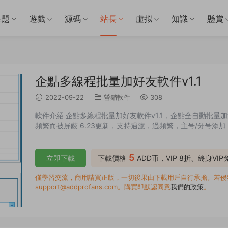
主題
遊戲
源碼
站長
虛拟
知識
懸賞
企點多線程批量加好友軟件v1.1
2022-09-22
營銷軟件
308
軟件介紹 企點多線程批量加好友軟件v1.1，企點全自動批
頻繁而被屏蔽 6.23更新，支持過濾，過頻繁，主号/分号添
5
立即下載
下載價格
ADD币，VIP 8折、終身VI
僅學習交流，商用請買正版，一切後果由下載用戶自行承擔。若侵犯了
support@addprofans.com。購買即默認同意
我們的政策
。