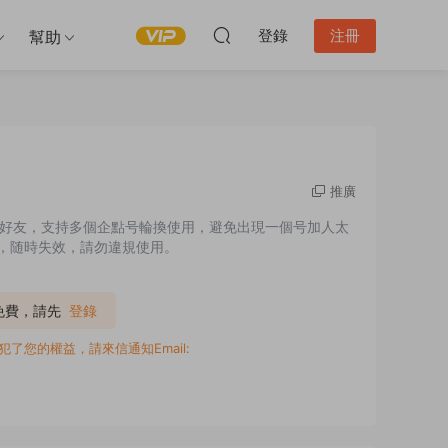
登錄
注冊
幫助
推廣
量加好友，支持多個企點号輪換使用，避免出現一個号加人太
加，随時失效，請勿違規使用。
P免費，請先
登錄
您的權益，請來信通知Email: