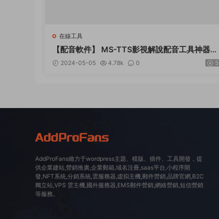
在線工具
【配音軟件】 MS-TTS影視解說配音工具神器
解鎖版合成語音非常接近真人
2024-05-05
4.78k
0
5
AddProFans緻力于wordpress主題、模版、插件、工具開發，提
供企業建站,營銷推廣,企業郵箱,域名注冊,saas平台,小程序開
發,NFT系統,分銷系統,雲服務器,虛拟主機,郵件營銷,品牌官網,B2C
獨立站,VPS 雲主機,國外服務器,EMS郵件營銷,網絡營銷,短信營銷
等服務。