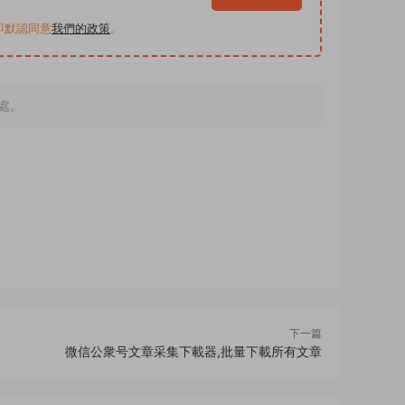
買即默認同意
我們的政策
。
處。
下一篇
微信公衆号文章采集下載器,批量下載所有文章