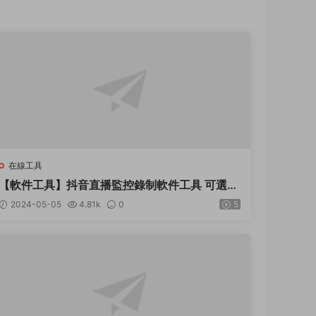
在線工具
【軟件工具】抖音直播監控錄制軟件工具 可選擇
清晰度 開播即錄
2024-05-05
4.81k
0
5