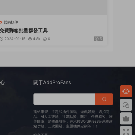
營銷軟件
免費郵箱批量群發工具
2024-01-15
4.8k
0
5
中心
關于AddProFans
建站學習、主題和插件源碼、遊戲娛樂、虛拟商
品、AI人工智能、社媒點贊、關注、任務威客、唯
美圖庫、購物商城等，并承接WordPress等系統建
站仿站、二次開發、主題插件定制等！！