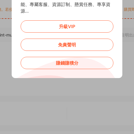
能、專屬客服、資源訂制、懸賞任務、專享資
您的權益，請來信通知Email: support@addprofans.com。購
源...
升級VIP
int-multi-threaded-batch-add-friends-software-v1-1/
，轉載請注明出
免責聲明
賺錢賺積分
0
0