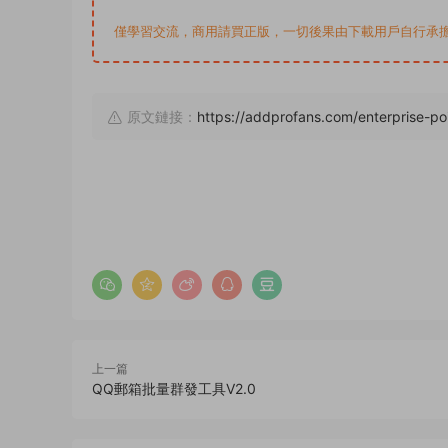
僅學習交流，商用請買正版，一切後果由下載用戶自行承擔。若侵犯了
原文鏈接：
https://addprofans.com/enterprise-po
上一篇
QQ郵箱批量群發工具V2.0