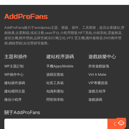
AddProFans緻力于wordpress主題、模版、插件、工具開發，提供企業建站,營
銷推廣,企業郵箱,域名注冊,saas平台,小程序開發,NFT系統,分銷系統,雲服務器,
虛拟主機,郵件營銷,品牌官網,B2C獨立站,VPS 雲主機,國外服務器,EMS郵件營
銷,網絡營銷,短信營銷等服務。
主題和插件
建站程序源碼
遊戲娛樂中心
WP主題訂制
手機Apps/Mobile
所有遊戲版塊
WP插件中心
源碼百寶箱
Virt A Mate
建站插件源碼
站長工具箱
VIP專屬資源
建站模闆主題
知識和通知
遊戲主程序
微信小程序
問答與求助
遊戲源碼
關于AddProFans