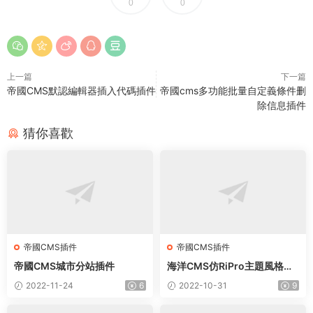
0
0
上一篇
下一篇
帝國CMS默認編輯器插入代碼插件
帝國cms多功能批量自定義條件删
除信息插件
猜你喜歡
帝國CMS插件
帝國CMS插件
帝國CMS城市分站插件
海洋CMS仿RiPro主題風格自
适應模闆下載
2022-11-24
6
2022-10-31
9