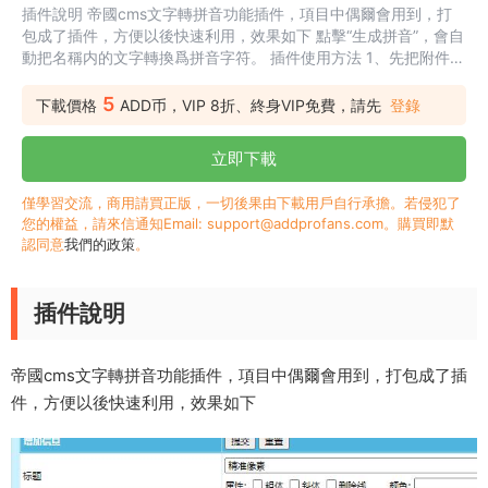
插件說明 帝國cms文字轉拼音功能插件，項目中偶爾會用到，打
包成了插件，方便以後快速利用，效果如下 點擊“生成拼音”，會自
動把名稱内的文字轉換爲拼音字符。 插件使用方法 1、先把附件内
的getpinyin.php複制到“e”目錄内 2、然後後台新建一個字段，字
段名：tpinyin，輸入表單替換html代碼： <input name="tpinyin"
5
下載價格
ADD币，VIP 8折、終身VIP免費，請先
登錄
type="text" id="tpinyin" value="<?
=$ecmsfirstpost==1?"":ehtmlspecia...
立即下載
僅學習交流，商用請買正版，一切後果由下載用戶自行承擔。若侵犯了
您的權益，請來信通知Email: support@addprofans.com。購買即默
認同意
我們的政策
。
插件說明
帝國cms文字轉拼音功能插件，項目中偶爾會用到，打包成了插
件，方便以後快速利用，效果如下