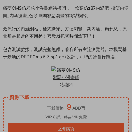
織夢CMS仿邪惡小漫畫網站模闆，一款高仿z87内涵吧_搞笑内涵
圖_内涵漫畫_色系軍團邪惡漫畫的網站模闆。
最流行的内涵網站，樣式新穎、方便浏覽，夠内涵、夠邪惡，流
量那是相當的不用愁！喜歡就抓緊時間拿下吧！
包含測試數據，測試完整無錯，兼容所有主流浏覽器。本模闆基
于最新的DEDECms 5.7 sp1 gbk設計，utf8的請自行轉換。
資源下載
9
下載價格
ADD币
VIP 8折、終身VIP免費
立即購買