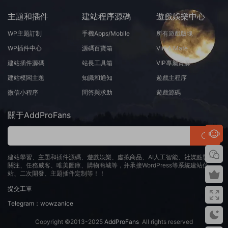
主題和插件
建站程序源碼
遊戲娛樂中心
WP主題訂制
手機Apps/Mobile
所有遊戲版塊
WP插件中心
源碼百寶箱
Virt A Mate
建站插件源碼
站長工具箱
VIP專屬資源
建站模闆主題
知識和通知
遊戲主程序
微信小程序
問答與求助
遊戲源碼
關于AddProFans
建站學習、主題和插件源碼、遊戲娛樂、虛拟商品、AI人工智能、社媒點贊、
關注、任務威客、唯美圖庫、購物商城等，并承接WordPress等系統建站仿
站、二次開發、主題插件定制等！！
提交工單
Telegram：wowzanice
Copyright ©2013-2025
AddProFans
All rights reserved