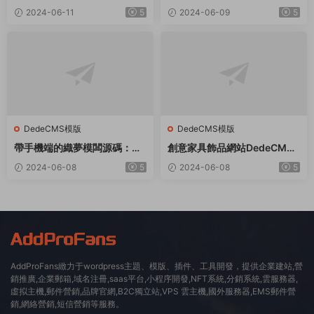
織夢模闆
夢模闆
2024-06-11
5
2024-06-09
5
DedeCMS模版
DedeCMS模版
帶手機端的織夢模闆源碼：适
創意家具飾品網站DedeCMS
用于社會福利院、養老院等領
織夢模闆
2024-06-08
5
2024-06-08
5
域
AddProFans緻力于wordpress主題、模版、插件、工具開發，提供企業建站,營
銷推廣,企業郵箱,域名注冊,saas平台,小程序開發,NFT系統,分銷系統,雲服務器,
虛拟主機,郵件營銷,品牌官網,B2C獨立站,VPS 雲主機,國外服務器,EMS郵件營
銷,網絡營銷,短信營銷等服務。