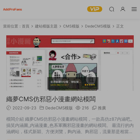
當前位置：
首頁
建站模版主題
CMS模版
DedeCMS模版
正文
織夢CMS仿邪惡小漫畫網站模闆
2022-09-23
DedeCMS模版
216
推廣
模闆介紹 織夢CMS仿邪惡小漫畫網站模闆，一款高仿z87内涵吧_
搞笑内涵圖_内涵漫畫_色系軍團邪惡漫畫的網站模闆。 最流行的内
涵網站，樣式新穎、方便浏覽，夠内涵、夠邪惡，流量那是相當的
不用愁！喜歡就抓緊時間拿下吧！ 包含測試數據，測試完整無