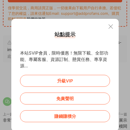
僅學習交流，商用請買正版，一切後果由下載用戶自行承擔。若侵犯
了您的權益，請來信通知Email: support@addprofans.com。購買
即默認同意
我們的政策
。
站點提示
原文鏈接：
https://addprofans.com/dream-weaving-cms-
imitation-evil-little-comic-website-template/
，轉載請注明出
本站SVIP會員，限時優惠！無限下載、全部功
處。
能、專屬客服、資源訂制、懸賞任務、專享資
源...
升級VIP
0
0
免責聲明
上一篇
下一篇
賺錢賺積分
非常豔麗的川菜館網站織夢模闆
HTML5響應式智能家居産品展示
網站織夢模闆