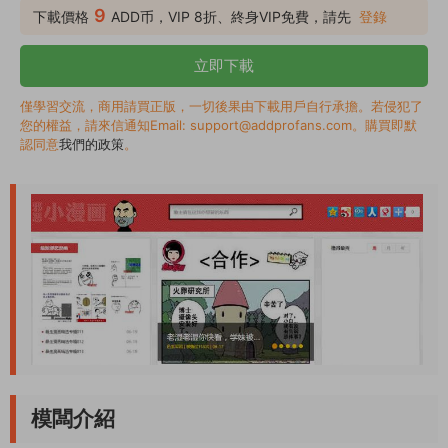
錯，兼容所有主流浏覽器。本模闆基于最新的DEDECms 5.7 sp1
9
下載價格
ADD币，VIP 8折、終身VIP免費，請先
登錄
gbk設計，utf8的請自行轉換。
立即下載
僅學習交流，商用請買正版，一切後果由下載用戶自行承擔。若侵犯了
您的權益，請來信通知Email: support@addprofans.com。購買即默
認同意
我們的政策
。
模闆介紹