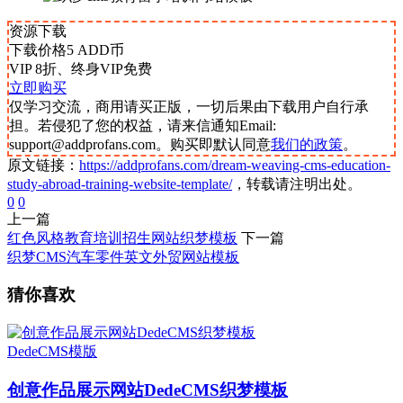
资源下载
下载价格
5
ADD币
VIP 8折、终身VIP免费
立即购买
仅学习交流，商用请买正版，一切后果由下载用户自行承
担。若侵犯了您的权益，请来信通知Email:
support@addprofans.com。购买即默认同意
我们的政策
。
原文链接：
https://addprofans.com/dream-weaving-cms-education-
study-abroad-training-website-template/
，转载请注明出处。
0
0
上一篇
红色风格教育培训招生网站织梦模板
下一篇
织梦CMS汽车零件英文外贸网站模板
猜你喜欢
DedeCMS模版
创意作品展示网站DedeCMS织梦模板