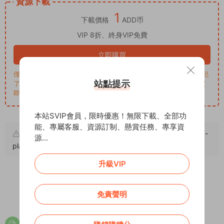
資源下載
1
下載價格
ADD币
VIP 8折、終身VIP免費
立即購買
僅學習交流，商用請買正版，一切後果由下載用戶自行承擔。若侵犯
站點提示
了您的權益，請來信通知Email: support@addprofans.com。購買
即默認同意
我們的政策
。
本站SVIP會員，限時優惠！無限下載、全部功
能、專屬客服、資源訂制、懸賞任務、專享資
原文鏈接：
https://addprofans.com/discuz-bright-sword-
源...
plan-qq-login-1-0-6-plugin/
，轉載請注明出處。
升級VIP
免責聲明
0
0