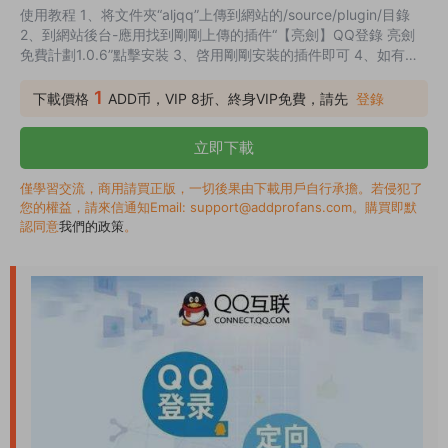
使用教程 1、将文件夾“aljqq”上傳到網站的/source/plugin/目錄
2、到網站後台-應用找到剛剛上傳的插件“【亮劍】QQ登錄 亮劍
免費計劃1.0.6”點擊安裝 3、啓用剛剛安裝的插件即可 4、如有其
他附加文件如：組件、詳細教程、DIY等均放在 aljqq 目錄内
1
下載價格
ADD币，VIP 8折、終身VIP免費，請先
登錄
立即下載
僅學習交流，商用請買正版，一切後果由下載用戶自行承擔。若侵犯了
您的權益，請來信通知Email: support@addprofans.com。購買即默
認同意
我們的政策
。