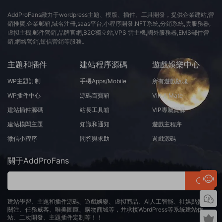
AddProFans緻力于wordpress主題、模版、插件、工具開發，提供企業建站,營
銷推廣,企業郵箱,域名注冊,saas平台,小程序開發,NFT系統,分銷系統,雲服務器,
虛拟主機,郵件營銷,品牌官網,B2C獨立站,VPS 雲主機,國外服務器,EMS郵件營
銷,網絡營銷,短信營銷等服務。
主題和插件
建站程序源碼
遊戲娛樂中心
WP主題訂制
手機Apps/Mobile
所有遊戲版塊
WP插件中心
源碼百寶箱
Virt A Mate
建站插件源碼
站長工具箱
VIP專屬資源
建站模闆主題
知識和通知
遊戲主程序
微信小程序
問答與求助
遊戲源碼
關于AddProFans
建站學習、主題和插件源碼、遊戲娛樂、虛拟商品、AI人工智能、社媒點贊、
關注、任務威客、唯美圖庫、購物商城等，并承接WordPress等系統建站仿
站、二次開發、主題插件定制等！！