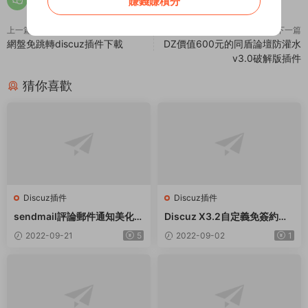
賺錢賺積分
上一篇
下一篇
網盤免跳轉discuz插件下載
DZ價值600元的同盾論壇防灌水
v3.0破解版插件
猜你喜歡
Discuz插件
Discuz插件
sendmail評論郵件通知美化版
Discuz X3.2自定義免簽約支
EMLOG插件
付插件
2022-09-21
5
2022-09-02
1