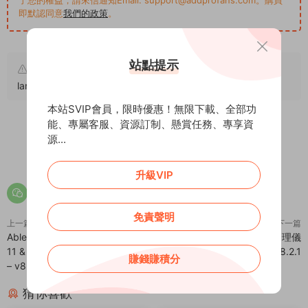
即默認同意
我們的政策
。
站點提示
原文鏈接：
https://addprofans.com/deoxa-angular-10-
landing-page-website/
，轉載請注明出處。
本站SVIP會員，限時優惠！無限下載、全部功
能、專屬客服、資源訂制、懸賞任務、專享資
源...
0
0
升級VIP
免責聲明
上一篇
下一篇
Able pro – Bootstrap 4 Angular
Vuexy – Vuejs/Laravel後台管理儀
11 & React Redux 後台管理模闆
表闆HTML模闆 – v8.2.1
賺錢賺積分
– v8.0.5
猜你喜歡