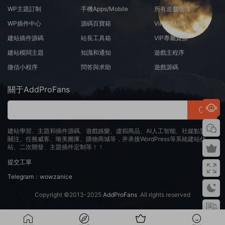
WP主題訂制
手機Apps/Mobile
所有遊戲版塊
WP插件中心
源碼百寶箱
Virt A Mate
建站插件源碼
站長工具箱
VIP專屬資源
建站模闆主題
知識和通知
遊戲主程序
微信小程序
問答與求助
遊戲源碼
關于AddProFans
建站學習、主題和插件源碼、遊戲娛樂、虛拟商品、AI人工智能、社媒點贊、
關注、任務威客、唯美圖庫、購物商城等，并承接WordPress等系統建站仿
站、二次開發、主題插件定制等！！
提交工單
Telegram：wowzanice
Copyright ©2013-2025
AddProFans
All rights reserved