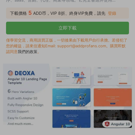
bootstrap v4.5 構建。用戶會喜歡你的網站，因爲它給他們一個
獨特的用戶體驗（UX），幹淨，現代和美麗的設計。您将很容易
5
下載價格
ADD币，VIP 8折、終身VIP免費，請先
登錄
地定制它爲您的需要。
立即下載
僅學習交流，商用請買正版，一切後果由下載用戶自行承擔。若侵犯了
您的權益，請來信通知Email: support@addprofans.com。購買即默
認同意
我們的政策
。