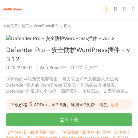
当前位置：
首页
WordPress插件
正文
Defender Pro – 安全防护WordPress插件 – v
3.1.2
2022-10-14
WordPress插件
217
推广
保护你的网站免受黑客攻击！暴力攻击和恶意机器人无法与
Defender 强大的 WordPress 安全防护和隐身技术相媲美。
Defender 的常规安全扫描、漏洞报告、审核日志、2 因素身份验
证、安全建议、黑名单监控、IP 锁定设备、简单的安全调整、核
心、插件和主题代码检查以及登录屏蔽对最狡猾的恶棍来说都太过
5
下载价格
ADD币，VIP 8折、终身VIP免费，请先
登录
分了。
立即下载
仅学习交流，商用请买正版，一切后果由下载用户自行承担。若侵犯了
您的权益，请来信通知Email: support@addprofans.com。购买即默