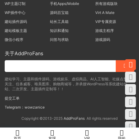
WP主题订制
手机Apps/Mobile
所有游戏版块
WP插件中心
源码百宝箱
Virt A Mate
建站插件源码
站长工具箱
VIP专属资源
建站模板主题
知识和通知
游戏主程序
微信小程序
问答与求助
游戏源码
关于AddProFans
建站学习、主题和插件源码、游戏娱乐、虚拟商品、AI人工智能、社媒点赞、
关注、任务威客、唯美图库、购物商城等，并承接WordPress等系统建站仿
站、二次开发、主题插件定制等！！
提交工单
Telegram：wowzanice
Copyright ©2013-2025
AddProFans
All rights reserved
首页
发现
VIP
我的