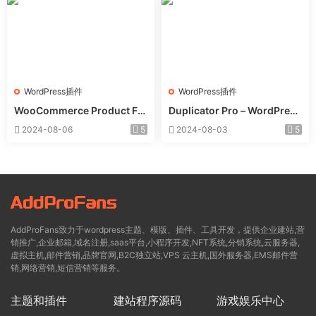
WordPress插件
WordPress插件
WooCommerce Product Filt
Duplicator Pro – WordPress
er 商品筛选器WordPress插
备份迁移WordPress插件 – v
2024-08-06
5
2024-08-03
5
件 – v8.3.0
4.5.15
AddProFans致力于wordpress主题、模版、插件、工具开发，提供企业建站,营
销推广,企业邮箱,域名注册,saas平台,小程序开发,NFT系统,分销系统,云服务器,
虚拟主机,邮件营销,品牌官网,B2C独立站,VPS 云主机,国外服务器,EMS邮件营
销,网络营销,短信营销等服务。
主题和插件
建站程序源码
游戏娱乐中心