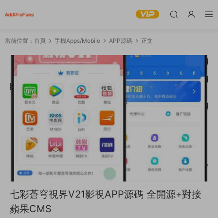
當前位置：
首頁
手機Apps/Mobile
APP源碼
正文
七彩蒼穹視界V21影視APP源碼 全開源+對接
蘋果CMS