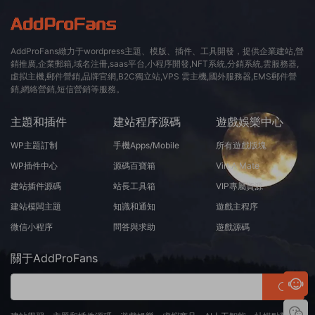
AddProFans緻力于wordpress主題、模版、插件、工具開發，提供企業建站,營
銷推廣,企業郵箱,域名注冊,saas平台,小程序開發,NFT系統,分銷系統,雲服務器,
虛拟主機,郵件營銷,品牌官網,B2C獨立站,VPS 雲主機,國外服務器,EMS郵件營
銷,網絡營銷,短信營銷等服務。
主題和插件
建站程序源碼
遊戲娛樂中心
WP主題訂制
手機Apps/Mobile
所有遊戲版塊
WP插件中心
源碼百寶箱
Virt A Mate
建站插件源碼
站長工具箱
VIP專屬資源
建站模闆主題
知識和通知
遊戲主程序
微信小程序
問答與求助
遊戲源碼
關于AddProFans