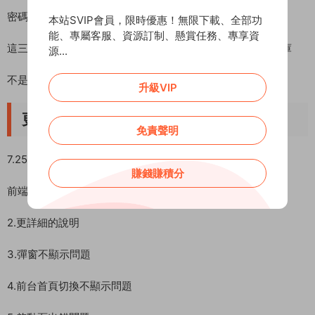
密碼
本站SVIP會員，限時優惠！無限下載、全部功
能、專屬客服、資源訂制、懸賞任務、專享資
這三者與七彩後端的數據庫配置一緻。也就是共用一個數據庫
源...
不是寶塔的話 自己弄咯 應該是需要改數據庫地址的。
升級VIP
更新說明
免責聲明
7.25：1.
賺錢賺積分
前端不需要付費插件
2.更詳細的說明
3.彈窗不顯示問題
4.前台首頁切換不顯示問題