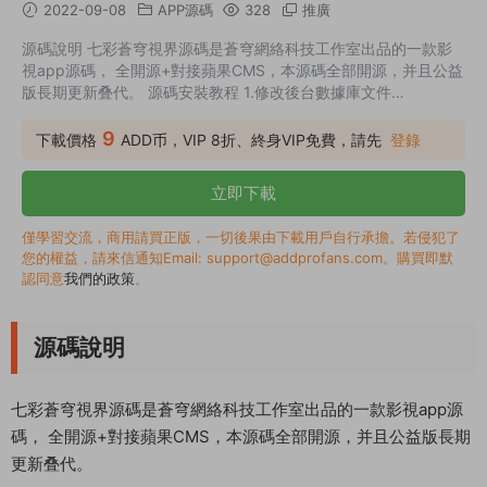
2022-09-08
APP源碼
328
推廣
源碼說明 七彩蒼穹視界源碼是蒼穹網絡科技工作室出品的一款影
視app源碼， 全開源+對接蘋果CMS，本源碼全部開源，并且公益
版長期更新叠代。 源碼安裝教程 1.修改後台數據庫文件
application/database.php 2.導入數據庫，PHP安裝擴展：rides
丶SG11 3. 前端修改config.xml中相關信息 4. 替換前端文件：
9
下載價格
ADD币，VIP 8折、終身VIP免費，請先
登錄
app.8idc.top替換爲你的域名 5. 注冊apicloud,使用小烏龜上傳前
端文件，添加所有模塊，完成前端安裝 6. 後台地址：admin...
立即下載
僅學習交流，商用請買正版，一切後果由下載用戶自行承擔。若侵犯了
您的權益，請來信通知Email: support@addprofans.com。購買即默
認同意
我們的政策
。
源碼說明
七彩蒼穹視界源碼是蒼穹網絡科技工作室出品的一款影視app源
碼， 全開源+對接蘋果CMS，本源碼全部開源，并且公益版長期
更新叠代。