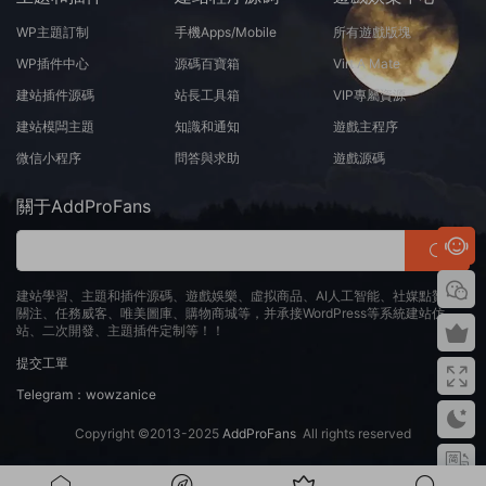
WP主題訂制
手機Apps/Mobile
所有遊戲版塊
WP插件中心
源碼百寶箱
Virt A Mate
建站插件源碼
站長工具箱
VIP專屬資源
建站模闆主題
知識和通知
遊戲主程序
微信小程序
問答與求助
遊戲源碼
關于AddProFans
建站學習、主題和插件源碼、遊戲娛樂、虛拟商品、AI人工智能、社媒點贊、
關注、任務威客、唯美圖庫、購物商城等，并承接WordPress等系統建站仿
站、二次開發、主題插件定制等！！
提交工單
Telegram：wowzanice
Copyright ©2013-2025
AddProFans
All rights reserved