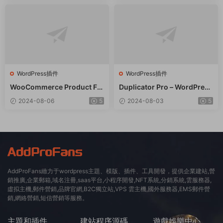
WordPress插件
WordPress插件
WooCommerce Product Filt
Duplicator Pro – WordPress
er 商品篩選器WordPress插
備份遷移WordPress插件 – v
2024-08-06
5
2024-08-03
5
件 – v8.3.0
4.5.15
AddProFans緻力于wordpress主題、模版、插件、工具開發，提供企業建站,營
銷推廣,企業郵箱,域名注冊,saas平台,小程序開發,NFT系統,分銷系統,雲服務器,
虛拟主機,郵件營銷,品牌官網,B2C獨立站,VPS 雲主機,國外服務器,EMS郵件營
銷,網絡營銷,短信營銷等服務。
主題和插件
建站程序源碼
遊戲娛樂中心