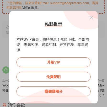
了您的權益，請來信通知Email: support@addprofans.com。購買
即默認同意
我們的政策
。
站點提示
原文鏈接：
https://addprofans.com/blackhole-pro/
，轉載
請注明出處。
本站SVIP會員，限時優惠！無限下載、全部功
能、專屬客服、資源訂制、懸賞任務、專享資
源...
0
0
升級VIP
免責聲明
上一篇
下一篇
Woo Product Table Pro – 快速表
WooCommerce Min Max
格創建WordPress插件 – v8.0.3
Quantity & Step Control – 産品數
賺錢賺積分
量步進控制插件 – v2.0.4
猜你喜歡