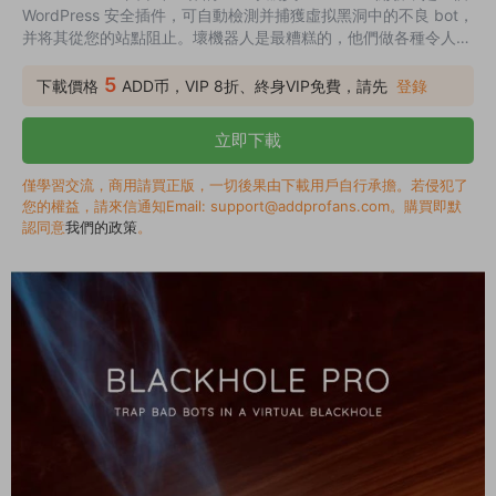
WordPress 安全插件，可自動檢測并捕獲虛拟黑洞中的不良 bot，
并将其從您的站點阻止。壞機器人是最糟糕的，他們做各種令人讨
厭的事情，浪費服務器資源。Blackhole Pro 可幫助阻止惡意機器
人并爲合法訪問者節省服務器資源。
5
下載價格
ADD币，VIP 8折、終身VIP免費，請先
登錄
立即下載
僅學習交流，商用請買正版，一切後果由下載用戶自行承擔。若侵犯了
您的權益，請來信通知Email: support@addprofans.com。購買即默
認同意
我們的政策
。