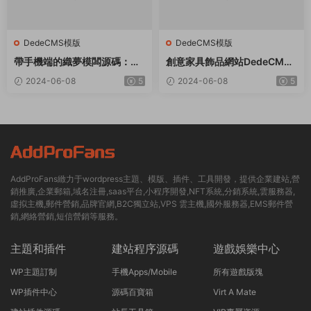
DedeCMS模版
DedeCMS模版
帶手機端的織夢模闆源碼：适
創意家具飾品網站DedeCMS
用于社會福利院、養老院等領
織夢模闆
2024-06-08
5
2024-06-08
5
域
AddProFans緻力于wordpress主題、模版、插件、工具開發，提供企業建站,營
銷推廣,企業郵箱,域名注冊,saas平台,小程序開發,NFT系統,分銷系統,雲服務器,
虛拟主機,郵件營銷,品牌官網,B2C獨立站,VPS 雲主機,國外服務器,EMS郵件營
銷,網絡營銷,短信營銷等服務。
主題和插件
建站程序源碼
遊戲娛樂中心
WP主題訂制
手機Apps/Mobile
所有遊戲版塊
WP插件中心
源碼百寶箱
Virt A Mate