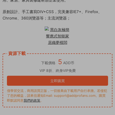
用、家居、家具裝修建材類企業使用。
原創設計、手工書寫DIV+CSS，完美兼容IE7+、Firefox、
Chrome、360浏覽器等；主流浏覽器；
資源下載
5
下載價格
ADD币
VIP 8折、終身VIP免費
立即購買
僅學習交流，商用請買正版，一切後果由下載用戶自行承擔。若侵犯
了您的權益，請來信通知Email: support@addprofans.com。購買
即默認同意
我們的政策
。