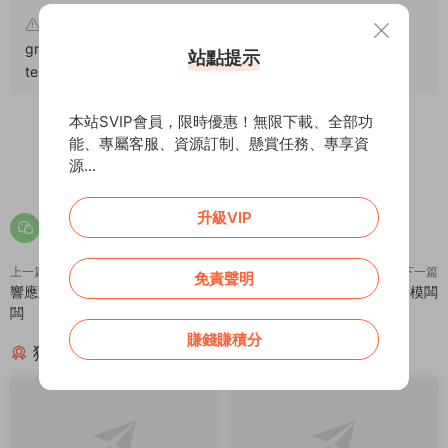
原文鏈接：
https://addprofans.com/black-and-white-
gray-minimalist-responsive-smart-home-dream-weaving-
站點提示
template/
，轉載請注明出處。
本站SVIP會員，限時優惠！無限下載、全部功
能、專屬客服、資源訂制、懸賞任務、專享資
源...
0
0
升級VIP
上一篇
下一篇
免責聲明
響應式鋁業鋼材建築材料類織夢模
營銷型飲料乳品類織夢模闆
闆
賺錢賺積分
猜你喜歡