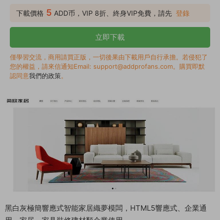
流浏覽器；
5
下載價格
ADD币，VIP 8折、終身VIP免費，請先
登錄
立即下載
僅學習交流，商用請買正版，一切後果由下載用戶自行承擔。若侵犯了
您的權益，請來信通知Email: support@addprofans.com。購買即默
認同意
我們的政策
。
黑白灰極簡響應式智能家居織夢模闆，HTML5響應式、企業通