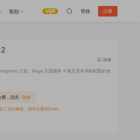
登錄
注冊
幫助
.2
推廣
gento 主題。Bege 主題擁有 4 種主頁布局和鮮豔的色
P免費，請先
登錄
您的權益，請來信通知Email: