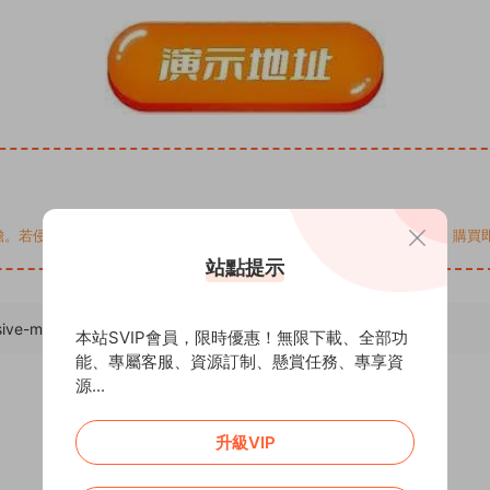
您的權益，請來信通知Email: support@addprofans.com。購
站點提示
sive-magento/
，轉載請注明出處。
本站SVIP會員，限時優惠！無限下載、全部功
能、專屬客服、資源訂制、懸賞任務、專享資
源...
升級VIP
0
0