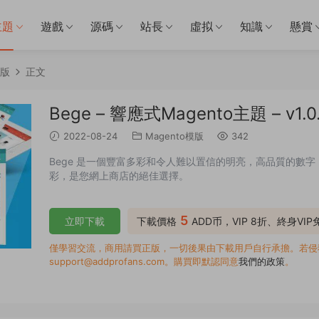
主題
遊戲
源碼
站長
虛拟
知識
懸賞
模版
正文
Bege – 響應式Magento主題 – v1.0
2022-08-24
Magento模版
342
Bege 是一個豐富多彩和令人難以置信的明亮，高品質的數字 ma
彩，是您網上商店的絕佳選擇。
5
立即下載
下載價格
ADD币，VIP 8折、終身VI
僅學習交流，商用請買正版，一切後果由下載用戶自行承擔。若侵犯了
support@addprofans.com。購買即默認同意
我們的政策
。