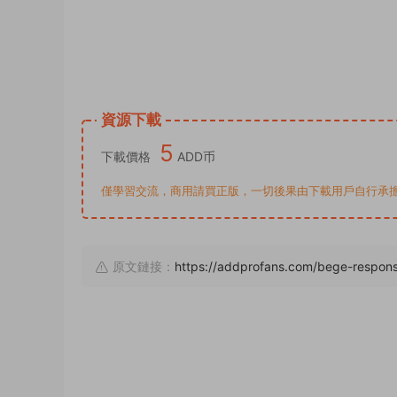
資源下載
5
下載價格
ADD币
僅學習交流，商用請買正版，一切後果由下載用戶自行承擔。若侵犯了
原文鏈接：
https://addprofans.com/bege-respon