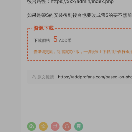
後台路徑：https://xxx/admin/index.php
如果是帶S的安裝後到後台也要改成帶S的要不然
資源下載
5
下載價格
ADD币
僅學習交流，商用請買正版，一切後果由下載用戶自行承擔。若侵犯了
原文鏈接：
https://addprofans.com/based-on-shor