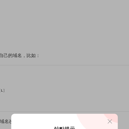
改成自己的域名，比如：
[
L
]
子的域名改成自己的，再複制進去，例子：