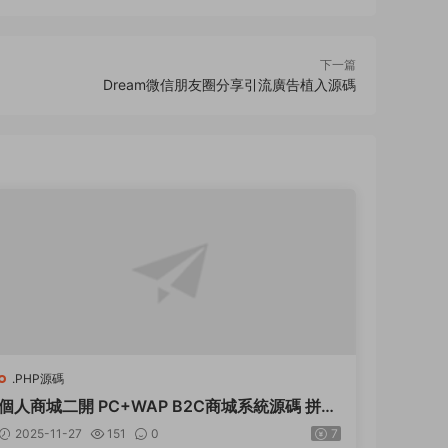
下一篇
Dream微信朋友圈分享引流廣告植入源碼
.PHP源碼
個人商城二開 PC+WAP B2C商城系統源碼 拼團
拼購 優惠 折扣 秒殺源碼
2025-11-27
151
0
7