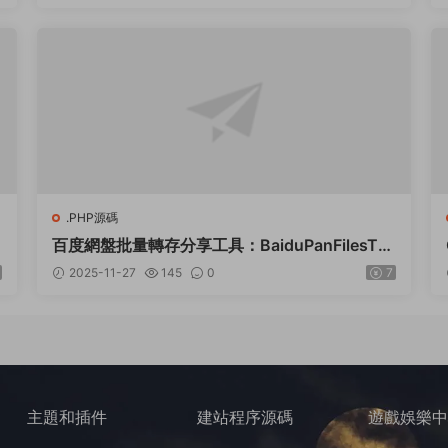
.PHP源碼
百度網盤批量轉存分享工具：BaiduPanFilesTra
nsfers 2.8.2
2025-11-27
145
0
7
主題和插件
建站程序源碼
遊戲娛樂