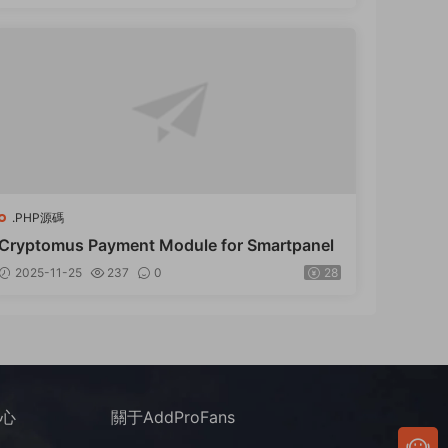
.PHP源碼
Cryptomus Payment Module for Smartpanel
2025-11-25
237
0
28
中心
關于AddProFans