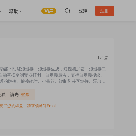
登錄
注冊
幫助
推廣
源碼，主要功能：防紅短鏈接，短鏈接生成，短鏈接加密，短鏈接二
内部自動替換至浏覽器打開，自定義廣告，支持自定義後綴、
保護的鏈接、鏈接統計、小書簽、複制和共享鏈接、添加或
P防紅源碼安裝方法 安裝前請提前設置好僞靜态 安裝 環境要
P免費，請先
登錄
您的權益，請來信通知Email: