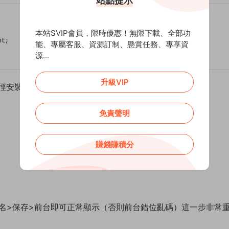
站點提示
本站SVIP會員，限時優惠！無限下載、全部功
st;
能、專屬客服、資源訂制、懸賞任務、專享資
源...
升級VIP
徑安裝，鏈接如下：
免責聲明
賺錢賺積分
域名>保存>前台即可正常顯示（否則前台錯位亂碼）這一步非常