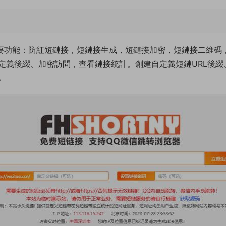
要功能：防紅短鏈接，短鏈接生成，短鏈接加密，短鏈接二維碼，短
定義後綴、加密訪問，查看鏈接統計。創建自定義短鏈URL後
。