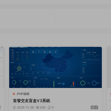
.PHP源碼
具
首發交友盲盒V3系統
2025-11-28
230
0
7