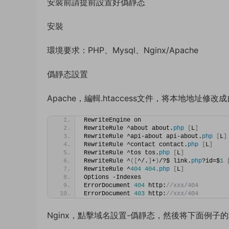
安裝前請提前設置好僞靜态
安裝
環境要求：PHP、Mysql、Nginx/Apache
僞靜态設置
Apache，編輯.htaccess文件，将本地地址修
RewriteEngine on
RewriteRule ^about about.
php
[
L
]
RewriteRule ^api-about api-about.
php
[
L
]
RewriteRule ^contact contact.
php
[
L
]
RewriteRule ^tos tos.
php
[
L
]
RewriteRule ^
([
^/.
]
+
)
/?$ link.
php
?id=$
1
RewriteRule ^
404
404.
php
[
L
]
Options -Indexes
ErrorDocument 
404
 http:
//xxx/404
ErrorDocument 
403
 http:
//xxx/404
Nginx，點擊域名設置-僞靜态，然後将下面例