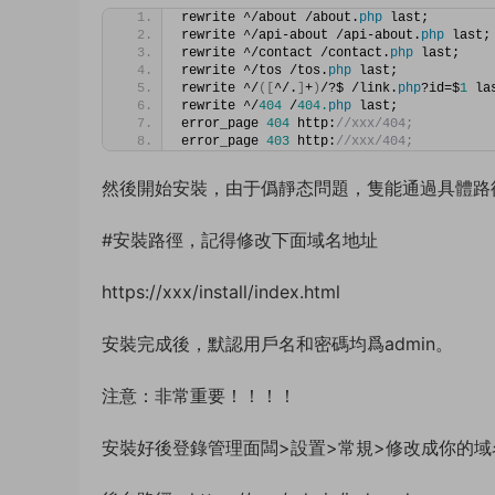
rewrite ^/about /about.
php
 last;
rewrite ^/api-about /api-about.
php
 last;
rewrite ^/contact /contact.
php
 last;
rewrite ^/tos /tos.
php
 last;
rewrite ^/
([
^/.
]
+
)
/?$ /link.
php
?id=$
1
 la
rewrite ^/
404
 /
404.
php
 last;
error_page 
404
 http:
//xxx/404;
error_page 
403
 http:
//xxx/404;
然後開始安裝，由于僞靜态問題，隻能通過具體路
#安裝路徑，記得修改下面域名地址
https://xxx/install/index.html
安裝完成後，默認用戶名和密碼均爲admin。
注意：非常重要！！！！
安裝好後登錄管理面闆>設置>常規>修改成你的