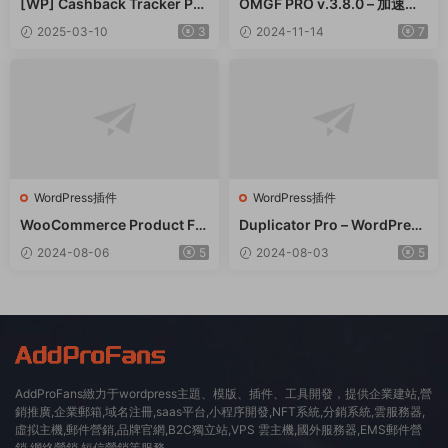
[WP] Cashback Tracker Pro
OMGF PRO v.3.8.0 – 加速谷
v2.6.4 退款追蹤器插件下載
歌字體本地化GDPR優化 破解
2025-03-10
3
2024-11-14
7
版插件下載
WordPress插件
WordPress插件
WooCommerce Product Filt
Duplicator Pro – WordPress
er 商品篩選器WordPress插
備份遷移WordPress插件 – v
2024-08-06
5
2024-08-03
5
件 – v8.3.0
4.5.15
AddProFans緻力于wordpress主題、模版、插件、工具開發，提供企業建站,營
銷推廣,企業郵箱,域名注冊,saas平台,小程序開發,NFT系統,分銷系統,雲服務器,
虛拟主機,郵件營銷,品牌官網,B2C獨立站,VPS 雲主機,國外服務器,EMS郵件營
銷,網絡營銷,短信營銷等服務。