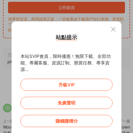
立即購買
僅學習交流，商用請買正版，一切後果由下載用戶自行承擔。若侵犯
了您的權益，請來信通知Email: support@addprofans.com。購買
即默認同意
我們的政策
。
站點提示
原文鏈接：
https://addprofans.com/b2b-quick-order-
本站SVIP會員，限時優惠！無限下載、全部功
plugin-for-woocommerce/
，轉載請注明出處。
能、專屬客服、資源訂制、懸賞任務、專享資
源...
升級VIP
0
0
免責聲明
賺錢賺積分
上一篇
下一篇
WooCommerce FAQ Plugin – 産
Wiloke Product Sale Countdown