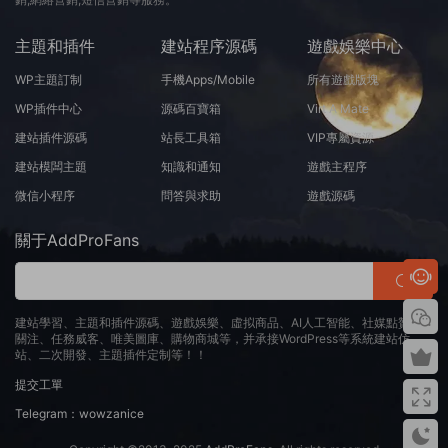
主題和插件
建站程序源碼
遊戲娛樂中心
WP主題訂制
手機Apps/Mobile
所有遊戲版塊
WP插件中心
源碼百寶箱
Virt A Mate
建站插件源碼
站長工具箱
VIP專屬資源
建站模闆主題
知識和通知
遊戲主程序
微信小程序
問答與求助
遊戲源碼
關于AddProFans
建站學習、主題和插件源碼、遊戲娛樂、虛拟商品、AI人工智能、社媒點贊、
關注、任務威客、唯美圖庫、購物商城等，并承接WordPress等系統建站仿
站、二次開發、主題插件定制等！！
提交工單
Telegram：wowzanice