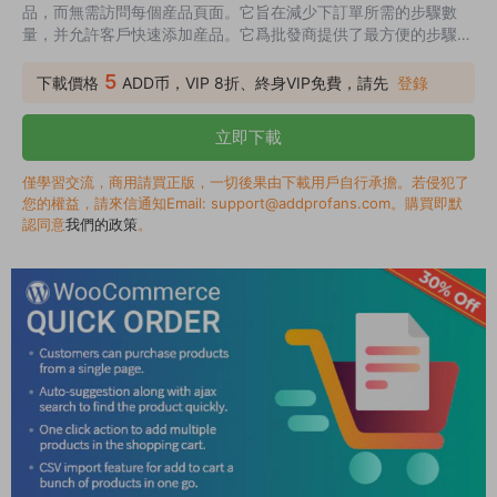
品，而無需訪問每個産品頁面。它旨在減少下訂單所需的步驟數
量，并允許客戶快速添加産品。它爲批發商提供了最方便的步驟，
使他們可以使用自動完成搜索框下訂單并顯示産品的自動建議。當
客戶在字段中輸入産品名稱時，該名稱有助于立即提取商品。此
5
下載價格
ADD币，VIP 8折、終身VIP免費，請先
登錄
外，這允許客戶導入 CSV 文件以添加到購物車中。
WooCommerce Quick Order 插件通過添加一種簡單直觀的購買
立即下載
産品的方式來增強客戶的整體購物體驗。
僅學習交流，商用請買正版，一切後果由下載用戶自行承擔。若侵犯了
您的權益，請來信通知Email: support@addprofans.com。購買即默
認同意
我們的政策
。