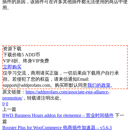
插件的原因，该插件可在许多其他插件都无法使用的商店中使
用。
资源下载
下载价格
5
ADD币
VIP 8折、终身VIP免费
立即购买
仅学习交流，商用请买正版，一切后果由下载用户自行承
担。若侵犯了您的权益，请来信通知Email:
support@addprofans.com。购买即默认同意
我们的政策
。
原文链接：
https://addprofans.com/associate-egg-alliance-
promotion/
，转载请注明出处。
0
0
上一篇
BWD Business Hours addon for elementor – 营业时间插件
下一
篇
Booster Plus for WooCommerce 电商插件加速器 – v5.6.3