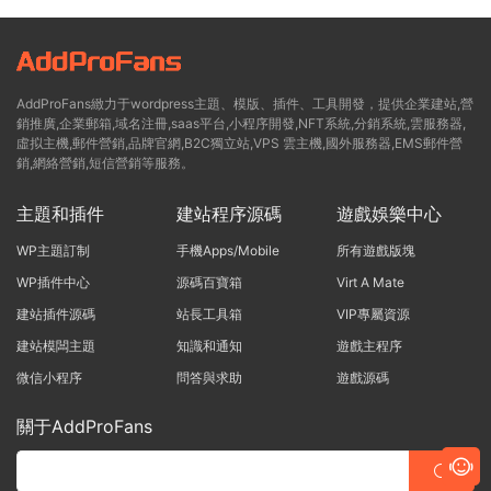
AddProFans緻力于wordpress主題、模版、插件、工具開發，提供企業建站,營
銷推廣,企業郵箱,域名注冊,saas平台,小程序開發,NFT系統,分銷系統,雲服務器,
虛拟主機,郵件營銷,品牌官網,B2C獨立站,VPS 雲主機,國外服務器,EMS郵件營
銷,網絡營銷,短信營銷等服務。
主題和插件
建站程序源碼
遊戲娛樂中心
WP主題訂制
手機Apps/Mobile
所有遊戲版塊
WP插件中心
源碼百寶箱
Virt A Mate
建站插件源碼
站長工具箱
VIP專屬資源
建站模闆主題
知識和通知
遊戲主程序
微信小程序
問答與求助
遊戲源碼
關于AddProFans