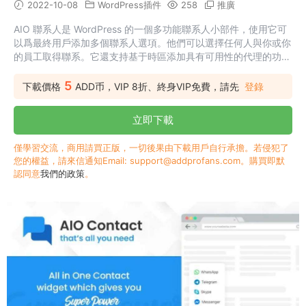
2022-10-08
WordPress插件
258
推廣
AIO 聯系人是 WordPress 的一個多功能聯系人小部件，使用它可
以爲最終用戶添加多個聯系人選項。他們可以選擇任何人與你或你
的員工取得聯系。它還支持基于時區添加具有可用性的代理的功
能，AIO 聯系人将自動計算其可用性并将其與您的最終用戶時區匹
配，以檢查代理是否可用并顯示代理是否可用。如果代理不可用，
5
下載價格
ADD币，VIP 8折、終身VIP免費，請先
登錄
也可以将其隐藏。AIO 聯系人還集成了 Contact Form 7，因此您
可以集成一些很酷的表單，如電子郵件聯系人、回電請求表單和其
立即下載
他各種表單。AIO Contact 與 Contact Fo...
僅學習交流，商用請買正版，一切後果由下載用戶自行承擔。若侵犯了
您的權益，請來信通知Email: support@addprofans.com。購買即默
認同意
我們的政策
。