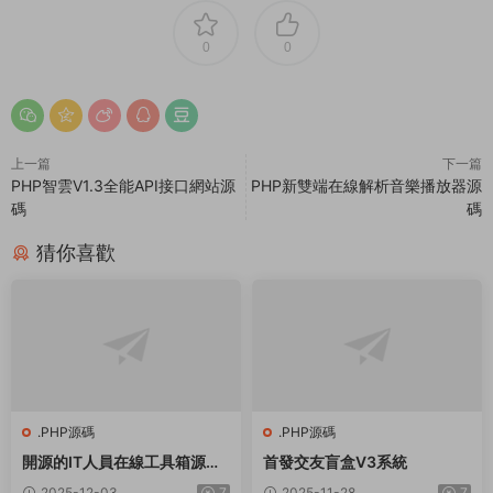
0
0
上一篇
下一篇
PHP智雲V1.3全能API接口網站源
PHP新雙端在線解析音樂播放器源
碼
碼
猜你喜歡
.PHP源碼
.PHP源碼
開源的IT人員在線工具箱源碼
首發交友盲盒V3系統
網絡工具 數學工具等
2025-12-03
7
2025-11-28
7