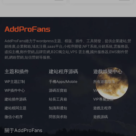
8.2
AddProFans緻力于wordpress主題、模版、插件、工具開發，提供企業建站,營
銷推廣,企業郵箱,域名注冊,saas平台,小程序開發,NFT系統,分銷系統,雲服務器,
虛拟主機,郵件營銷,品牌官網,B2C獨立站,VPS 雲主機,國外服務器,EMS郵件營
銷,網絡營銷,短信營銷等服務。
主題和插件
建站程序源碼
遊戲娛樂中心
WP主題訂制
手機Apps/Mobile
所有遊戲版塊
WP插件中心
源碼百寶箱
Virt A Mate
建站插件源碼
站長工具箱
VIP專屬資源
建站模闆主題
知識和通知
遊戲主程序
微信小程序
問答與求助
遊戲源碼
關于AddProFans