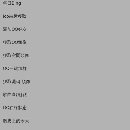
每日Bing
Ico站标獲取
添加QQ好友
獲取QQ頭像
獲取空間頭像
QQ一鍵加群
獲取昵稱,頭像
歌曲直鏈解析
QQ在線狀态
曆史上的今天