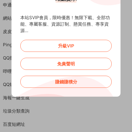
申通快遞查詢
本站SVIP會員，限時優惠！無限下載、全部功
網站服務器信息
能、專屬客服、資源訂制、懸賞任務、專享資
源...
皮皮蝦去水印
Ping檢測
升級VIP
QQ攔截檢測
免責聲明
哔哩哔哩封面圖
賺錢賺積分
QQ短鏈接生成
海報一鍵生成
垃圾分類查詢
百度短網址