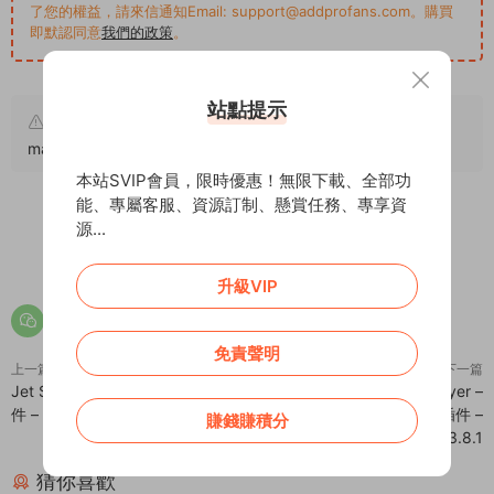
了您的權益，請來信通知Email: support@addprofans.com。購買
即默認同意
我們的政策
。
站點提示
原文鏈接：
https://addprofans.com/online-exam-
management/
，轉載請注明出處。
本站SVIP會員，限時優惠！無限下載、全部功
能、專屬客服、資源訂制、懸賞任務、專享資
源...
0
0
升級VIP
免責聲明
上一篇
下一篇
Jet Smart Filters 智能篩選搜索插
Universal Video Player –
件 – v3.0.0
WordPress視頻播放器插件 –
賺錢賺積分
v3.8.1
猜你喜歡