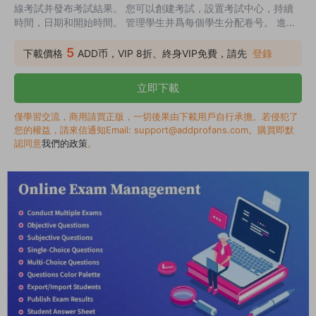
線考試并發布考試結果。 您可以創建考試，設置考試中心，持續
時間，日期和開始時間。 管理學生并爲每個學生分配卷号。 進行
多項考試，并查看已完成的考試，最近的考試，即将舉行的考試和
正在進行的考試。
5
下載價格
ADD币，VIP 8折、終身VIP免費，請先
登錄
立即下載
僅學習交流，商用請買正版，一切後果由下載用戶自行承擔。若侵犯了
您的權益，請來信通知Email: support@addprofans.com。購買即默
認同意
我們的政策
。