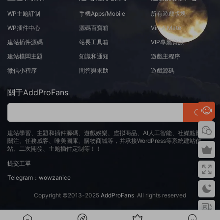
WP主題訂制
手機Apps/Mobile
所有遊戲版塊
WP插件中心
源碼百寶箱
Virt A Mate
建站插件源碼
站長工具箱
VIP專屬資源
建站模闆主題
知識和通知
遊戲主程序
微信小程序
問答與求助
遊戲源碼
關于AddProFans
建站學習、主題和插件源碼、遊戲娛樂、虛拟商品、AI人工智能、社媒點贊、
關注、任務威客、唯美圖庫、購物商城等，并承接WordPress等系統建站仿
站、二次開發、主題插件定制等！！
提交工單
Telegram：wowzanice
Copyright ©2013-2025
AddProFans
All rights reserved