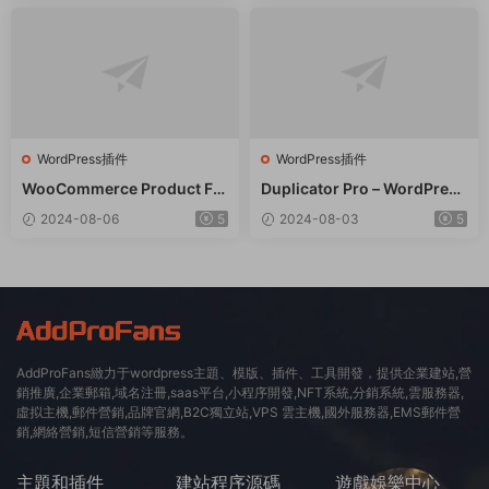
WordPress插件
WordPress插件
WooCommerce Product Filt
Duplicator Pro – WordPress
er 商品篩選器WordPress插
備份遷移WordPress插件 – v
2024-08-06
5
2024-08-03
5
件 – v8.3.0
4.5.15
AddProFans緻力于wordpress主題、模版、插件、工具開發，提供企業建站,營
銷推廣,企業郵箱,域名注冊,saas平台,小程序開發,NFT系統,分銷系統,雲服務器,
虛拟主機,郵件營銷,品牌官網,B2C獨立站,VPS 雲主機,國外服務器,EMS郵件營
銷,網絡營銷,短信營銷等服務。
主題和插件
建站程序源碼
遊戲娛樂中心